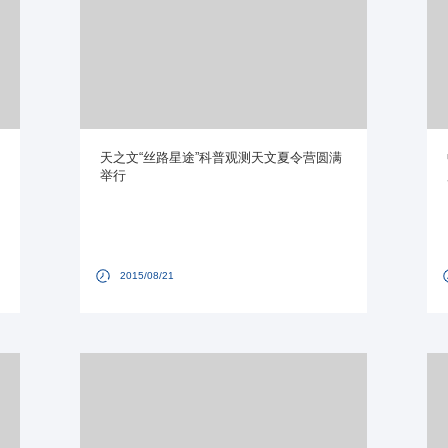
天之文“丝路星途”科普观测天文夏令营圆满
举行
2015/08/21