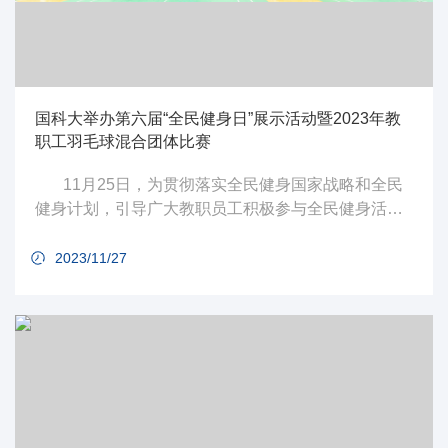
国科大举办第六届“全民健身日”展示活动暨2023年教
职工羽毛球混合团体比赛
11月25日，为贯彻落实全民健身国家战略和全民
健身计划，引导广大教职员工积极参与全民健身活
动，发扬体育精神，体验健康生活，由中国科学院大
学（以下简称“国科大”）工会主办，教工羽毛球协会和
2023/11/27
雁栖湖校区管理办公室共同承办的中国科学院大学第
六届“全民健身日”展示活动暨2023年教职工羽毛球混
合团体比赛在国科大雁栖湖校区东区体育馆顺利举
办。国科大党委常委、副校长、工会主席牛晓莉出席
活动并致辞，校工会常务副主...