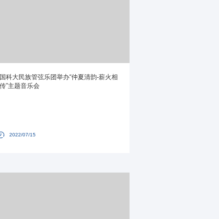
国科大民族管弦乐团举办“仲夏清韵-薪火相
传”主题音乐会
2022/07/15