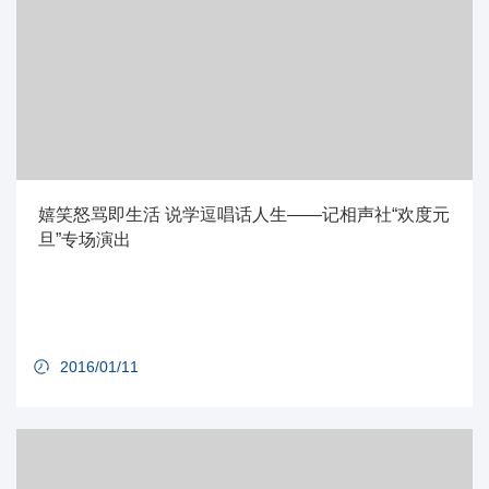
嬉笑怒骂即生活 说学逗唱话人生——记相声社“欢度元
旦”专场演出
2016/01/11