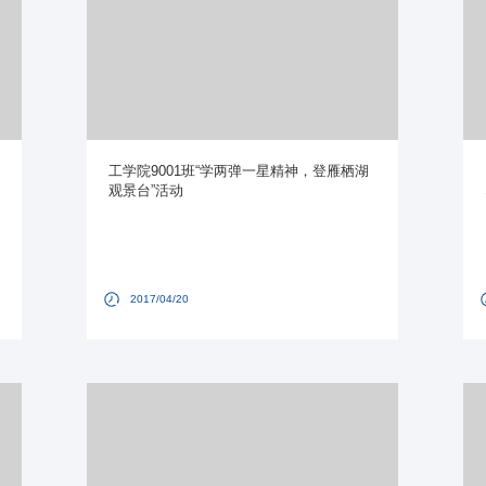
工学院9001班“学两弹一星精神，登雁栖湖
观景台”活动
2017/04/20