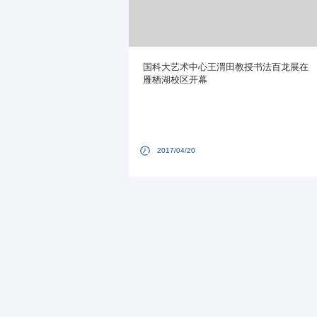
国科大艺术中心王渭田教授书法百龙展在
雁栖湖校区开幕
2017/04/20