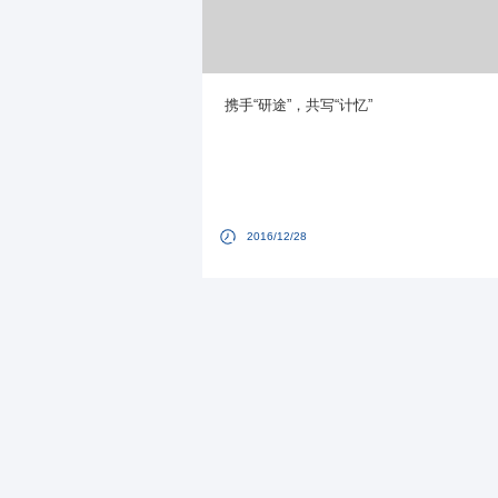
携手“研途”，共写“计忆”
2016/12/28