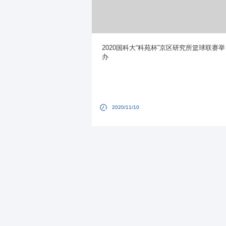
2020国科大“科苑杯”京区研究所篮球联赛举
办
2020/11/10