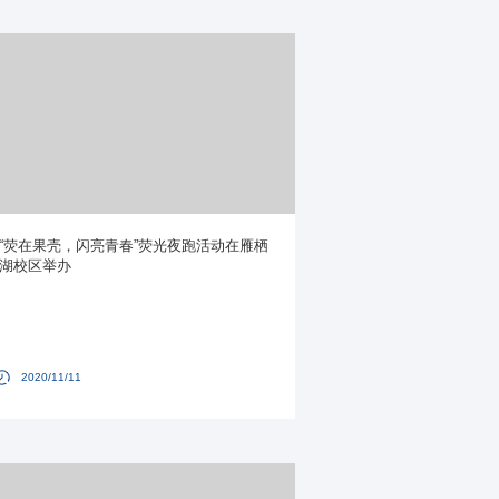
“荧在果壳，闪亮青春”荧光夜跑活动在雁栖
湖校区举办
2020/11/11