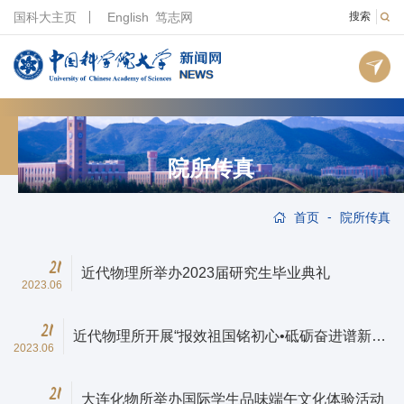
国科大主页
English
笃志网
搜索
院所传真
-
首页
院所传真
21
近代物理所举办2023届研究生毕业典礼
2023.06
21
近代物理所开展“报效祖国铭初心•砥砺奋进谱新
2023.06
篇”毕业生主题教育活动
21
大连化物所举办国际学生品味端午文化体验活动