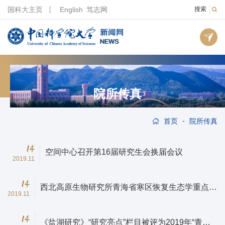
国科大主页
English
笃志网
搜索
院所传真
-
首页
院所传真
14
空间中心召开第16届研究生会换届会议
2019.11
14
西北高原生物研究所青海省寒区恢复生态学重点实
2019.11
验室与省内兄弟实验室开展协作交流
14
《盐湖研究》“研究亮点”栏目被评为2019年“青海