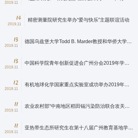
2019.11
期刊特色栏目”
14
精密测量院研究生举办“爱与快乐”主题联谊活动
2019.11
13
德国乌兹堡大学Todd B. Marder教授和华侨大学宋
2019.11
秋玲教授到兰州化物所进行学术交流
13
中国科学院青年创新促进会广州分会2019年学术
2019.11
年会暨第四届农业生态前沿青年论坛在亚热带农业
生态所召开
12
有机地球化学国家重点实验室成功举办2019年度
2019.11
青年与研究生学术论坛
11
农业农村部“中南地区稻田镉污染防治联合攻关实
2019.11
施方案”编写研讨会在长沙召开
11
亚热带生态所研究生在第十八届广州教育基地学术
2019.11
报告会上获佳绩