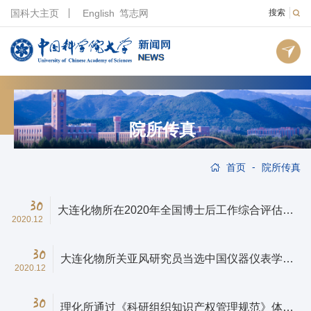
国科大主页
English
笃志网
搜索
院所传真
-
首页
院所传真
30
大连化物所在2020年全国博士后工作综合评估中
2020.12
取得佳绩
30
大连化物所关亚风研究员当选中国仪器仪表学会
2020.12
会士
30
理化所通过《科研组织知识产权管理规范》体系