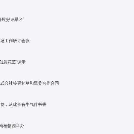
环境好评景区”
现场工作研讨会议
创意花艺”课堂
株式会社签署甘草和黑姜合作合同
书签，从此长有牛气伴书香
华南植物园举办