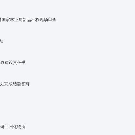
通过国家林业局新品种权现场审查
动
廉政建设责任书
创计划完成结题答辩
调研兰州化物所