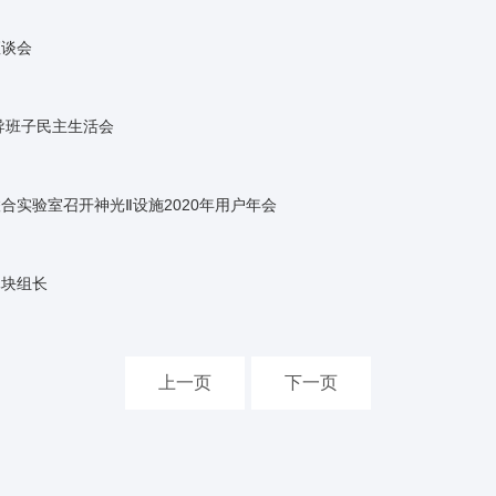
座谈会
导班子民主生活会
合实验室召开神光Ⅱ设施2020年用户年会
休块组长
上一页
下一页