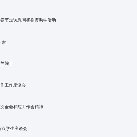
展春节走访慰问和捐资助学活动
大会
在兰院士
合作工作座谈会
五次全会和院工作会精神
留汉学生座谈会