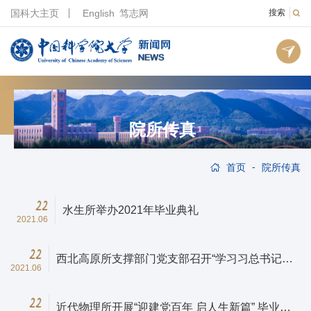
国科大主页
English
笃志网
搜索
院所传真
-
首页
院所传真
22
水生所举办2021年毕业典礼
2021.06
22
西北高原所支撑部门党支部召开“学习习总书记考
2021.06
察调研青海时的重要讲话精神”会议
22
近代物理所开展“迎建党百年 启人生新篇” 毕业生