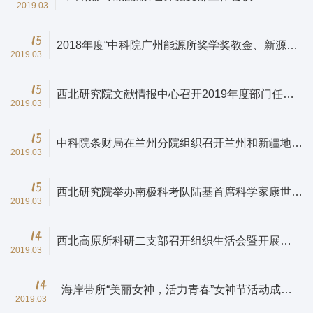
2019.03
15
2018年度“中科院广州能源所奖学奖教金、新源聚
2019.03
能奖学金”颁奖仪式在中国科技大学举行
15
西北研究院文献情报中心召开2019年度部门任务
2019.03
书签订会议
15
中科院条财局在兰州分院组织召开兰州和新疆地区
2019.03
基本建设项目验收工作推进会
15
西北研究院举办南极科考队陆基首席科学家康世昌
2019.03
媒体记者见面会
14
西北高原所科研二支部召开组织生活会暨开展
2019.03
2018年度民主评议党员活动
14
海岸带所“美丽女神，活力青春”女神节活动成功
2019.03
举办