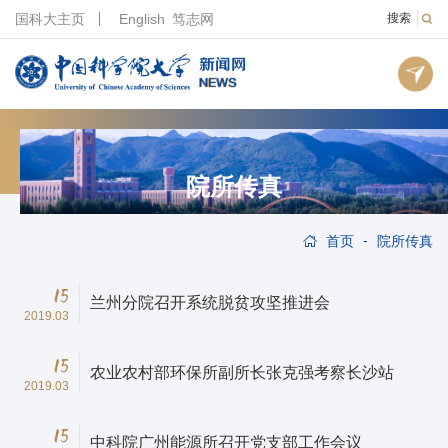
国科大主页
English
笃志网
搜索
院所传真
-
首页
院所传真
15
兰州分院召开系统脱贫攻坚推进会
2019.03
15
农业农村部环保所副所长张克强考察长沙站
2019.03
15
中科院广州能源所召开党支部工作会议