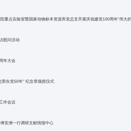
院重点实验室暨国家动物标本资源库党总支开展庆祝建党100周年“伟大
走访慰问活动
0周年大会
荣在党50年” 纪念章颁授仪式
全工作会议
长傅安洲一行调研文献情报中心