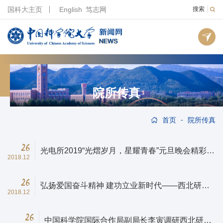
国科大主页
English
笃志网
搜索
院所传真
-
首页
院所传真
26
光电所2019“光熠岁月，星耀青春”元旦晚会精彩纷
2018.12
呈——岁末年初，送你一场视觉盛宴
26
弘扬爱国奋斗精神 建功立业新时代——西北研究
2018.12
院研究生党总支开展主题党日活动
26
中国科学院国际合作局副局长李寅调研西北研究