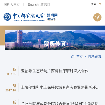
国科大主页
English
笃志网
搜索
院所传真
-
首页
院所传真
18
亚热带生态所与广西科技厅研讨深入合作
2017.10
18
土壤侵蚀和水土保持领域专家考察亚热带所环江
2017.10
站
18
兰州分院与成都分院联合开展“扶贫日”主题活动