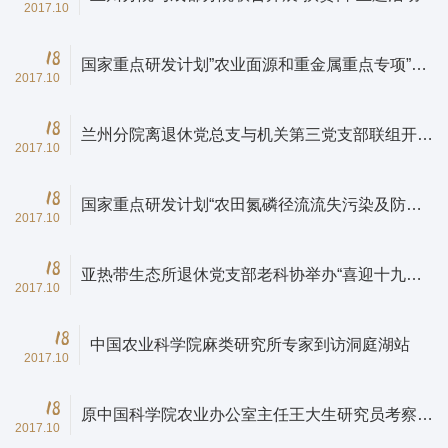
2017.10
18
国家重点研发计划”农业面源和重金属重点专项”现
2017.10
场交流会在长沙召开
18
兰州分院离退休党总支与机关第三党支部联组开
2017.10
展“学习习总书记“7·26”重要讲话精神，喜迎十九大
胜利召开”主题交流活动
18
国家重点研发计划“农田氮磷径流流失污染及防控
2017.10
机制”项目启动会在长沙召开
18
亚热带生态所退休党支部老科协举办“喜迎十九大
2017.10
真情颂党恩”诗歌朗诵会
18
中国农业科学院麻类研究所专家到访洞庭湖站
2017.10
18
原中国科学院农业办公室主任王大生研究员考察亚
2017.10
热带所环江站