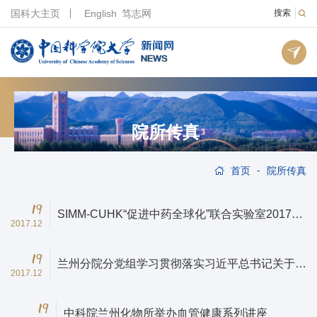
国科大主页
English
笃志网
搜索
院所传真
-
首页
院所传真
19
SIMM-CUHK“促进中药全球化”联合实验室2017年
2017.12
年会在珠海举行
19
兰州分院分党组学习贯彻落实习近平总书记关于纠
2017.12
正“四风”、加强作风建设重要指示精神
19
中科院兰州化物所举办血管健康系列讲座