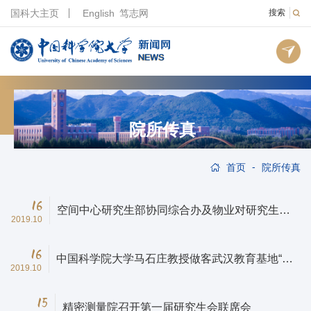
国科大主页
English
笃志网
搜索
院所传真
-
首页
院所传真
16
空间中心研究生部协同综合办及物业对研究生开
2019.10
展安全教育
16
中国科学院大学马石庄教授做客武汉教育基地“博
2019.10
闻苑”人文讲座
15
精密测量院召开第一届研究生会联席会