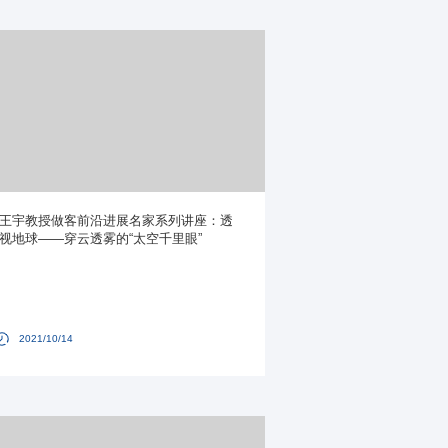
王宇教授做客前沿进展名家系列讲座：透
视地球——穿云透雾的“太空千里眼”
2021/10/14