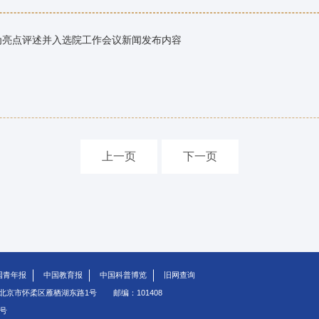
作为亮点评述并入选院工作会议新闻发布内容
上一页
下一页
国青年报
中国教育报
中国科普博览
旧网查询
北京市怀柔区雁栖湖东路1号
邮编：101408
5号