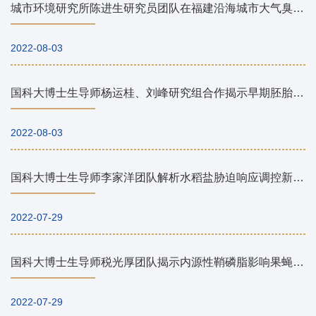
城市环境研究所陈进生研究员团队在福建沿海城市大气臭氧污染上有最新发现
2022-08-03
国科大博士生导师杨运桂、刘峰研究组合作揭示早期胚胎发育中RNA解旋酶Ddx3xb相分离调控母源mRNA翻译机制
2022-08-03
国科大博士生导师李家洋团队解析水稻盐胁迫响应调控新机制
2022-07-29
国科大博士生导师税光厚团队揭示内源性鞘磷脂影响果蝇昼夜节律及寿命
2022-07-29