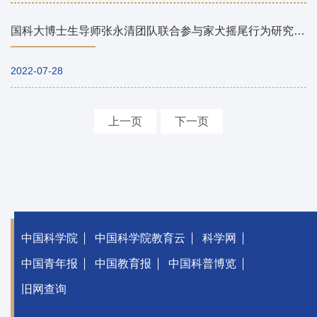
国科大博士生导师张永清团队联合参与家犬摇尾行为研究获进展
2022-07-28
上一页
下一页
中国科学院
中国科学院教育云
科学网
中国青年报
中国教育报
中国科普博览
旧网查询