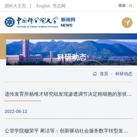
国科大主页
English
笃志网
搜索
科研动态
-
首页
科研动态
遗传发育所杨维才研究组发现渗透调节决定精细胞的形状和完整性的机制
2022-08-12
公管学院穆荣平 蔺洁等：创新驱动社会服务数字转型发展的趋势、国内外实践与建议