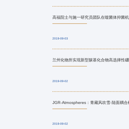
高福院士与施一研究员团队在噬菌体抑菌机
2019-09-03
兰州化物所实现新型羰基化合物高选择性硼
2019-09-02
JGR-Atmospheres：青藏风吹雪-陆面
2019-09-02