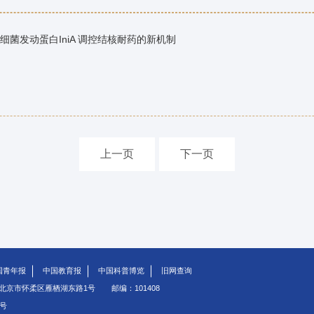
菌发动蛋白IniA 调控结核耐药的新机制
上一页
下一页
国青年报
中国教育报
中国科普博览
旧网查询
北京市怀柔区雁栖湖东路1号
邮编：101408
5号