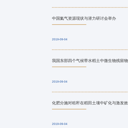
中国氦气资源现状与潜力研讨会举办
2019-09-04
我国东部四个气候带水稻土中微生物残留物
2019-09-04
化肥分施对秸秆在稻田土壤中矿化与激发效
2019-09-04