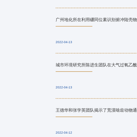
广州地化所在利用硼同位素识别俯冲陆壳物
2022-04-13
城市环境研究所陈进生团队在大气过氧乙酰硝
2022-04-13
王德华和张学英团队揭示了荒漠啮齿动物通过
2022-04-12