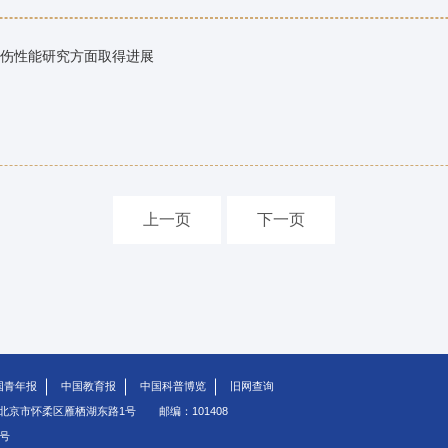
伤性能研究方面取得进展
上一页
下一页
国青年报
中国教育报
中国科普博览
旧网查询
北京市怀柔区雁栖湖东路1号
邮编：101408
5号