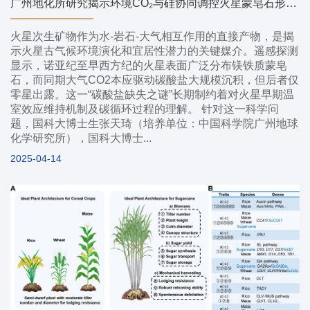
广州地化所研究揭示环境CO₂与硅协同调控火星蒙皂石形成新机制
火星次生矿物作为水-岩石-大气相互作用的直接产物，是揭
示火星古气候环境演化和宜居性潜力的关键媒介。遥感探测
显示，诺亚纪至早西方纪的火星表面广泛分布镁铁质蒙皂
石，而同期大气CO2本应驱动碳酸盐大规模沉积，但后者仅
零星出露。这一“碳酸盐缺失之谜”长期制约着对火星早期温
室效应维持机制及碳循环过程的理解。 针对这一科学问
题，国科大博士生张天琦（培养单位：中国科学院广州地球
化学研究所），国科大博士...
2025-04-14