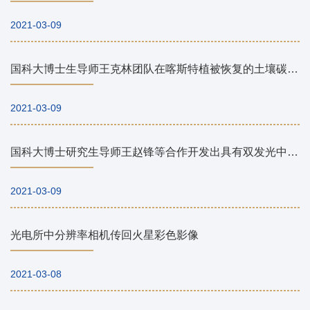
2021-03-09
国科大博士生导师王克林团队在喀斯特植被恢复的土壤碳固定效应对区域水热梯度响应问题上取得进展
2021-03-09
国科大博士研究生导师王赵锋等合作开发出具有双发光中心的摩擦发光材料
2021-03-09
光电所中分辨率相机传回火星彩色影像
2021-03-08