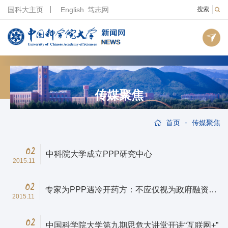
国科大主页
English
笃志网
搜索
传媒聚焦
-
首页
传媒聚焦
02
中科院大学成立PPP研究中心
2015.11
02
专家为PPP遇冷开药方：不应仅视为政府融资手
2015.11
段
02
中国科学院大学第九期思危大讲堂开讲“互联网+”