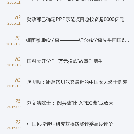
2015.11
02
财政部已确定PPP示范项目总投资超8000亿元
2015.11
19
缅怀恩师钱学森————纪念钱学森先生回国60
2015.10
周年
05
国科大开学 “一万元捐款”故事励新生
2015.10
05
屠呦呦：距离诺贝尔奖最近的中国女人终于圆梦
2015.10
25
刘文清院士：“阅兵蓝”比“APEC蓝”成效大
2015.09
22
中国风控管理研究获得诺奖评委高度评价
2015.09