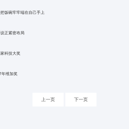
，把饭碗牢牢端在自己手上
建设正紧密布局
国家科技大奖
7年维加奖
上一页
下一页