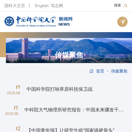
国科大主页
English
笃志网
搜索
传媒聚焦
-
首页
传媒聚焦
19
中国科学院打响草原科技保卫战
2016.08
15
中科院大气物理所研究报告：中国未来骤发干旱
2016.08
或将频现
12
【中国青年报】让研究生啃“国家级硬骨头”