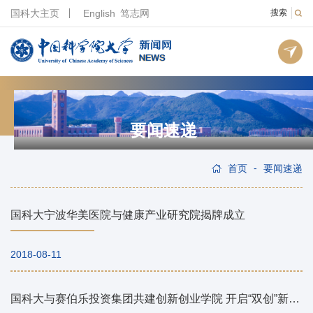
国科大主页
English
笃志网
搜索
要闻速递
-
首页
要闻速递
国科大宁波华美医院与健康产业研究院揭牌成立
2018-08-11
国科大与赛伯乐投资集团共建创新创业学院 开启“双创”新篇章