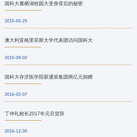
国科大雁栖湖校园大变身背后的秘密
2015-05-25
澳大利亚格里菲斯大学代表团访问国科大
2015-09-02
国科大存济医学院获通策集团两亿元捐赠
2016-02-07
丁仲礼校长2017年元旦贺辞
2016-12-30