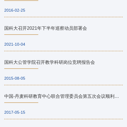
2016-02-25
国科大召开2021年下半年巡察动员部署会
2021-10-04
国科大公管学院召开教学科研岗位竞聘报告会
2015-08-05
中国-丹麦科研教育中心联合管理委员会第五次会议顺利召开
2017-05-15