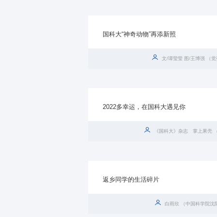
国科大“神奇动物”再添新照
文/谭莹莹 图/王博强 （
2022多幸运，在国科大遇见你
《国科大》杂志 掌上果壳 
返乡同学的生活碎片
白雨欣 （中国科学院沈