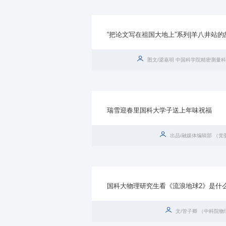
“把论文写在祖国大地上”系列|羊八井站的
图文/梁嘉明 中国科学院精密测量
瑞雪迎春里国科大学子送上年味祝福
出品/融媒体编辑部 （党
国科大物理研究生看《流浪地球2》是什
文/管子卿 （中科院