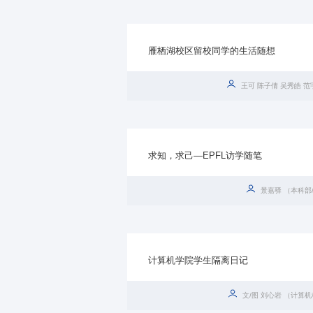
雁栖湖校区留校同学的生活随想
王可 陈子倩 吴秀皓 
求知，求己—EPFL访学随笔
景嘉驿 （本科部
计算机学院学生隔离日记
文/图 刘心岩 （计算