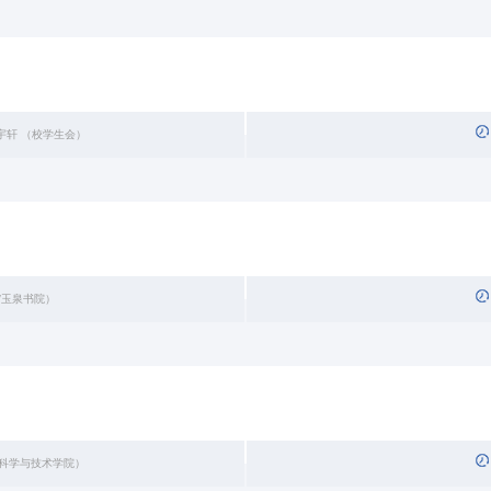
范宇轩 （校学生会）
/玉泉书院）
机科学与技术学院）