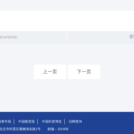
资源与环境学院）
上一页
下一页
国青年报
中国教育报
中国科普博览
旧网查询
北京市怀柔区雁栖湖东路1号
邮编：101408