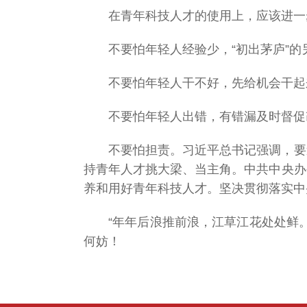
国科大开展深入贯
在青年科技人才的使用上，应该进一
彻中央八项规定精
神学习教育
不要怕年轻人经验少，“初出茅庐”
不要怕年轻人干不好，先给机会干起
国科大2025年聚焦
两会专题网
不要怕年轻人出错，有错漏及时督促
两会时间
不要怕担责。习近平总书记强调，要
持青年人才挑大梁、当主角。中共中央办
共同关注
养和用好青年科技人才。坚决贯彻落实中
国科大人风采
“年年后浪推前浪，江草江花处处鲜
学习进行时
何妨！
相关链接
头图