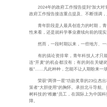
2024年的政府工作报告提到“加大
政府工作报告接连重点提及、不断强调，
纪念中国人民抗日
战争暨世界反法西
青年阶段是人最具创造力的时期，青
斯战争胜利80周年
大会
性来看，还是就科学事业赓续向前的现实
然而，一段时期以来，一些地方、一
2025开学季
有的搞论资排辈，青年科技人才只能
2025毕业典礼
连“开麦”的机会都没有；有的则在关键岗
板”……凡此种种，怎能不让人期盼来一场
青春遇上国科大
荣获“两弹一星”功勋奖章的23位杰
策者“大胆使用”的胸怀。承担北斗导航、
2025我们在国科大
树科技的“稚嫩”员工，在国际上为中国
等你
障。