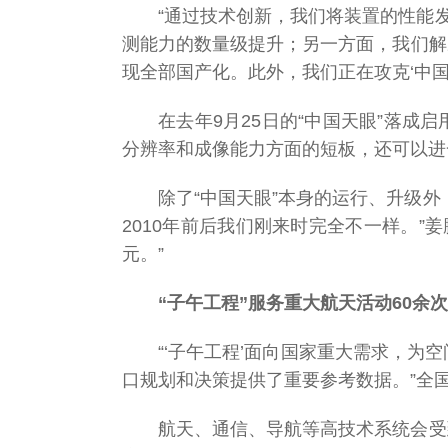
“通过技术创新，我们将装置的性能
国科大开展深入贯
彻中央八项规定精
测能力的数量级提升；另一方面，我们解
神学习教育
现全部国产化。此外，我们正在攻克‘中
在去年9月25日的“中国天眼”落成
国科大2025年聚焦
分辨率和成像能力方面的短板，还可以进
两会专题网
除了“中国天眼”本身的运行、升级
两会时间
2010年前后我们刚来时完全不一样。”
元。”
共同关注
国科大人风采
“子午工程”服务重大航天活动60余
学习进行时
“‘子午工程’面向国家重大需求，
口规划和决策提供了重要参考数据。”全
相关链接
航天、通信、导航等高技术系统会受
头图