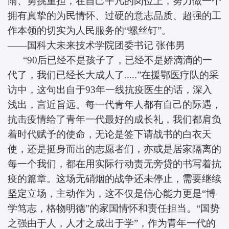
雨、勇挑重担，在自己平凡的岗位上，努力做一个
拥有真挚的为民情怀、过硬的意志品质、超强的工
作本领的切实为人民服务的“螺丝钉”。
——国科大未来技术学院团委书记
张伟男
“90后已经不是孩子了，已经不是娇滴滴的一
代了，我们已经长大成人了.....”在援鄂医疗队的采
访中，这句出自于93年一线抗疫医生的话，深入
浅出，言近旨远。每一代青年人都有自己的际遇，
抗击疫情给了青年一代最好的成长礼，我们都肩负
着时代赋予的使命，无论是签下请战书的白衣天
使，还是挺身而出的志愿者们，亦或是居家隔离的
每一个我们，都在用实际行动责无旁贷的书写着抗
疫的篇章。这场无硝烟的战争还未停止，需要继续
坚定立场，主动作为，这不仅是信心能力更是“博
学笃志，格物明德”的家国情怀和责任担当。“国势
之强由于人，人才之成出于学”，作为青年一代的