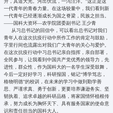
升，其道大光。河出伏流，一泻汪洋。”这正是这
一代青年的青春力量。在这场较量中，我们看到新
一代青年已经逐渐成长为国之脊梁，民族之担当。
——国科大资环—农学院团委副书记
王少青
从习总书记的回信中，可以看出总书记对我们
青年人在这次抗疫行动中所作工作的肯定与鼓励，
字里行间也流露出对我们广大青年的关心与爱护。
在这次抗疫行动中习总书记亲自指挥，亲自部署，
全民参与，让我看到中国共产党优秀的领导力，先
进性，群众性，作为国科大的一名学生深受鼓舞，
今后一定好好学习，科研报国，铭记“博学笃志，
格物明德”的校训，在未来的学习中做到勤学善
思、严谨求真、勇于创新，更要培养谦逊务实、坚
韧执着、追求卓越的科研品格，将家国情怀植根传
承，努力成长为胸怀天下、具有服务国家的使命意
识和责任担当的国科大人。