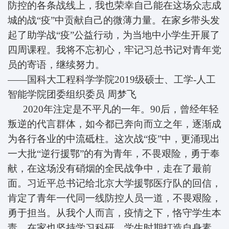
防控的各条战线上，我也荣幸自己能在这场众志成
城的战“疫”中贡献自己的微薄力量。在家乡带头发
起了助学战“疫”公益行动，为当地中小学生开展了
四周课程。我将不忘初心，牢记习总书记对青年党
员的寄语，继续努力。
——国科大工程科学学院2019级硕士、
工学-人工
智能学院团委组织委员
周梦飞
2020年注定是不平凡的一年。90后，曾经年轻
叛逆的代言群体，如今都已奔向而立之年，逐渐成
为各行各业的中流砥柱。这次战“疫”中，更涌现出
一大批“逆行援鄂”的有为青年，不畏艰险，勇于奉
献，在这场没有硝烟的全民战争中，走在了最前
面。习近平总书记给北京大学援鄂医疗队的回信，
肯定了青年一代同一线防控人员一道，不畏艰险，
勇于担当。从我个人而言，疫情之下，恪守学生本
责，在家也坚持学习科研。学生时期打造自身素