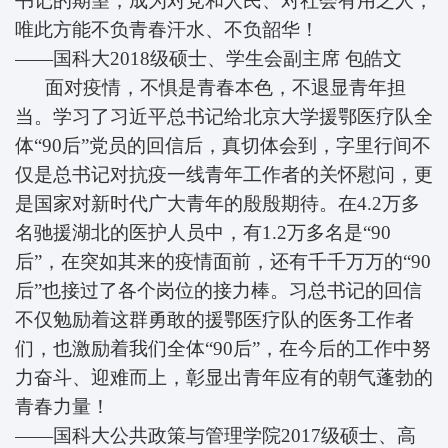
书记的期望，成为对党和人民、对社会有用之人，
唯此方能不负青春汗水、不负韶华！
——国科大2018级硕士、
学生会副主席
包皓文
面对疫情，不惧是青春本色，不退显青年担
当。学习了习近平总书记给北京大学援鄂医疗队全
体“90后”党员的回信后，真切体会到，字里行间不
仅是总书记对抗疫一线青年工作者的关怀慰问，更
是国家对新时代广大青年的殷殷期待。在4.2万多
名驰援湖北的医护人员中，有1.2万多名是“90
后”，在突如其来的疫情面前，还有千千万万的“90
后”也接过了各个岗位的接力棒。习总书记的回信
不仅勉励着这群勇敢的援鄂医疗队的医务工作者
们，也激励着我们全体“90后”，在今后的工作中努
力奋斗、迎难而上，彰显出青年应有的朝气蓬勃的
青春力量！
——国科大公共政策与管理学院2017级硕士、
高