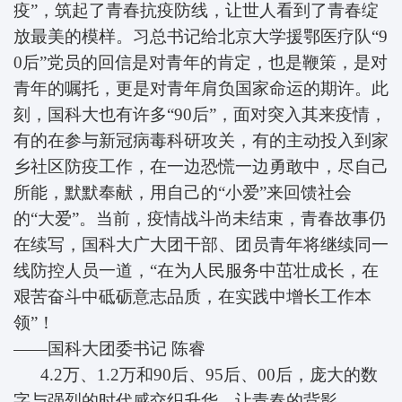
疫”，筑起了青春抗疫防线，让世人看到了青春绽
放最美的模样。习总书记给北京大学援鄂医疗队“9
0后”党员的回信是对青年的肯定，也是鞭策，是对
青年的嘱托，更是对青年肩负国家命运的期许。此
刻，国科大也有许多“90后”，面对突入其来疫情，
有的在参与新冠病毒科研攻关，有的主动投入到家
乡社区防疫工作，在一边恐慌一边勇敢中，尽自己
所能，默默奉献，用自己的“小爱”来回馈社会
的“大爱”。当前，疫情战斗尚未结束，青春故事仍
在续写，国科大广大团干部、团员青年将继续同一
线防控人员一道，“在为人民服务中茁壮成长，在
艰苦奋斗中砥砺意志品质，在实践中增长工作本
领”！
——国科大团委书记
陈睿
4.2万、1.2万和90后、95后、00后，庞大的数
字与强烈的时代感交织升华，让青春的背影