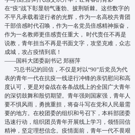
在“疫”战下彰显朝气蓬勃、披荆斩棘。这些数字的
不平凡承载着逆行者的光辉，作为一名高校共青团
干部倍感时代召唤，作为一名党员倍感精神振奋，
作为一名教师更倍感责任重大， 时代责任不再是
说教，青年担当不再是书面文字，攻坚克难，众志
成城，攻占疫情到底！
——国科大团委副书记
郑丽萍
习总书记的回信，不仅是对以“90”后党员为代
表的青年一代在抗疫一线逆行冲锋的亲切慰问和高
度认可，更是对奋战在各条战线上的全国广大青年
的深切鼓舞和殷切期望。青年强则国家强，青年人
要不惧风雨，勇挑重担，将奋斗写在党和人民最需
要的地方。在校团委的组织和号召下，本科部团委
迅速行动，组织团员青年开展线上学习，领悟回信
精神，坚定理想信念。疫情面前，青年一代不畏艰