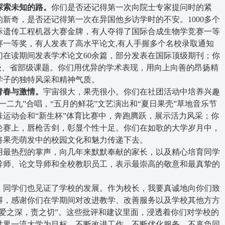
索未知的路。
你们是否还记得第一次向院士专家提问时的紧
新奇，是否还记得第一次在异国他乡访学时的不安。1000多个
际遗传工程机器大赛金牌，有人夺得了国际合成生物学竞赛一等
赛一等奖，有人发表了高水平论文,有人手握多个名校录取通知
在读期间发表学术论文60余篇，部分发表在国际顶级期刊；你
级、省部级课题。你们用优异的学术表现，用向上向善的昂扬精
学子的独特风采和精神气质。
春与激情。
宇宙很大，果壳很小。你们在社团活动中培养兴趣
一二九”合唱，“五月的鲜花”文艺演出和“夏日果壳”草地音乐节
运动会和“新生杯”体育比赛中，奔跑腾跃，展示活力风采；你
论赛上，唇枪舌剑，彰显个性十足。你们在如歌的大学岁月中，
将果壳萌发中的校园文化和魅力传递下去。
最热烈的掌声，向几年来默默奉献的家长，以及精心培育同学
导师、论文导师和全校教职员工，表示最崇高的敬意和最真挚的
同学们也见证了学校的发展。作为校长，我要真诚地向你们致
解，感谢你们在学期间对改进教学、改善服务以及学校其他方方
爱之深，责之切”。这些批评和建议里面，浸透着你们对学校的
世界一流大学为目标，不断改进工作、不断优化服务，不辜负同