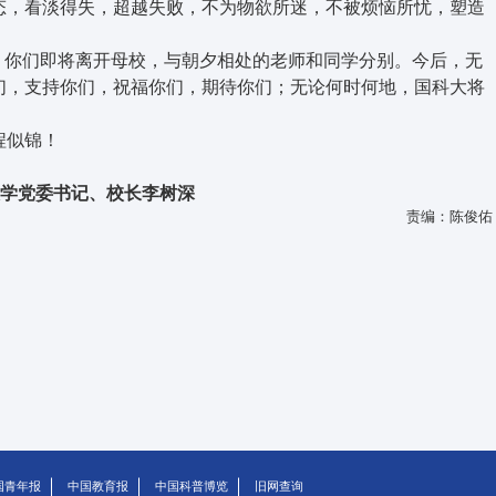
态，看淡得失，超越失败，不为物欲所迷，不被烦恼所忧，塑造
你们即将离开母校，与朝夕相处的老师和同学分别。今后，无
们，支持你们，祝福你们，期待你们；无论何时何地，国科大将
程似锦！
学党委书记、校长李树深
责编：陈俊佑
国青年报
中国教育报
中国科普博览
旧网查询