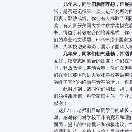
几年来，同学们胸怀理想，延展探
张，是否还记得第一次走进研究所时的
日夜，聚沙成塔。你们有人摘取了国
奖，有人喜获美国大学生数学建模竞
书。得益于科教融合的培养模式，你们
们的毕业论文课题，65%来源于国家
神，为学校增光添彩，展示了国科大
几年来，同学们朝气蓬勃，挥洒青
爱好，结交志同道合的朋友；你们在“
中，释放激情，舞动青春；你们在趣味
们在全国英语演讲大赛和学校英语辩
演绎了芳华的绚丽与青春的活力，也
此时此刻，请同学们和我一起，用
们的授课教师、科学家班主任、学业
感谢！
这几年，老师们目睹同学们的成长，
谢。感谢你们对学校工作的宽容和理
面面，提出的中肯批评和积极建议。“
挚爱和期待。全校上下将以早日建成