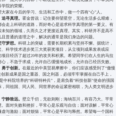
科学院的荣耀。
大家在今后的学习、生活和工作中，做一个四有“心”人。
，追寻真理。
霍金曾说：记住要仰望星空，无论生活多么艰难，
都会走上科研的道路，而好奇心是追求科学真理的第一要义。有
索未知的领域，久而久之才更接近真理。其实，科研并不是高不
凡且普通的道理之中，解决的通常是我们身边的问题。
守梦想。
科研上的突破，需要长期积累与坚持不懈。据统计，
明奖、科学技术进步奖三大奖获奖项目，从立项到成果发表或应
的项目经历了超过20年的攻关和积累。希望同学们在人生的马拉
耐心，不急于求成，允许自己缓慢地成长，允许自己经历失败。
勇于创新。
在最近的中美贸易摩擦中，你们应该感受到了“傲慢
技创新成果是国之重器、国之利器，必须牢牢掌握在自己手上，
是中科院培养的“科研特种兵”，是肩负着“科技创新”使命的强国
标，同祖国、同人民、同世界的命运紧密相联，为人类文明进步
宁静致远。
壁立千仞，无欲则刚；海纳百川，有容乃大。平常
慧。面对失败和挫折，平常心是乐观与自信；面对误解，平常心
谦虚与激励；面对烦恼，平常心是平和与释然。希望每一个国科