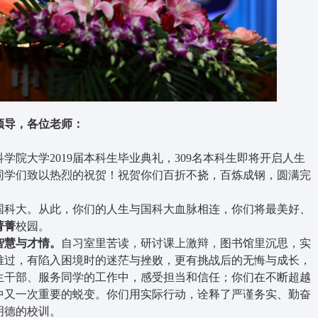
领导，各位老师：
大学2019届本科生毕业典礼，309名本科生即将开启人生
同学们致以热烈的祝贺！祝贺你们百折不挠，百炼成钢，圆满完
科大。从此，你们的人生与国科大血脉相连，你们将最美好、
菁菁
校园。
慧与才情。
自习室里苦读，研讨课上激辩，图书馆里沉思，实
难过，有陷入困境时的迷茫与挫败，更有挑战后的无悔与成长，
生干部、服务同学的工作中，感受担当和信任；你们在不断超越
中又一次重要的蜕变。你们用实际行动，诠释了严谨务实、勤奋
明德的校训。