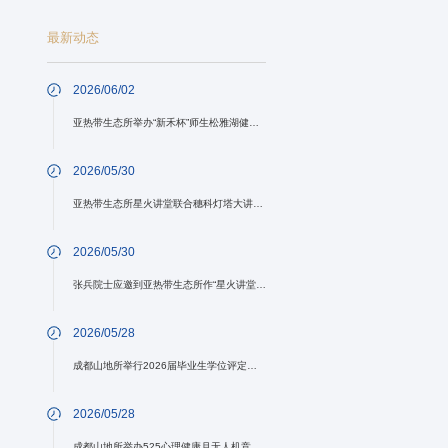
最新动态
2026/06/02
亚热带生态所举办“新禾杯”师生松雅湖健行活动
2026/05/30
亚热带生态所星火讲堂联合穗科灯塔大讲堂开展专题讲座
2026/05/30
张兵院士应邀到亚热带生态所作“星火讲堂”专题讲座
2026/05/28
成都山地所举行2026届毕业生学位评定会暨欢送座谈会
2026/05/28
成都山地所举办525心理健康月无人机竞赛活动