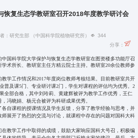
与恢复生态学教研室召开2018年度教学研讨会
日 作者：研究生部 （中国科学院植物研究所）
344
分享：
中国科学院大学保护与恢复生态学教研室在图资楼多功能厅召
物所学术所长、教研室主任方精云院士主持。教研室20余位教师参
学工作情况和2017年度岗位教师考核结果。目前教研室共开
专业普及课5门、专业研讨课2门，学生对课程的评估均为优秀。2
核结果全部合格，其中刘玲莉、黄建辉被评为教学工作优秀，王仁
秀，冯晓娟、杨元合被评为科研成果优秀。
各自课程的授课情况及学生反馈，分享了教学经验与思考，并
教师展开了热烈的交流与讨论，就课程中存在的问题对国科大科
在教学工作中取得的成绩，鼓励大家响应国科大号召，积极编
了具体的指导，表示会向各主管部门反映大家的建议。最后，方