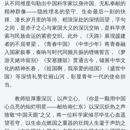
从不同维度勾勒出中国科学家以身许国、无私奉献的
精神群像——隐姓埋名的坚守、生命最后一刻的抉
择、漫长岁月里的等待、稻浪深处的深情回望，字句
之间，是赤子之心与家国大义的深沉交响，是科学求
索与民族命运的紧密交织。此外，《天路》展现援建
者的不屈脊梁，《青春中国》《中华少年》将青春融
入国家叙事，奏响与时代同频共振的铿锵誓言，《梦
游天姥吟留别》《安塞腰鼓》贯通古今，铺展中华文
化的精神长卷，《祖国啊，我亲爱的祖国》《盛世中
国》等深情礼赞壮丽山河，彰显青年一代的使命担
当。
教师组厚重深沉，以声立心。《你是一颗用中国
心点亮的灿烂明星——献给南仁东》以深沉炽热之声
致敬“中国天眼”之父，将一位科学家倾尽毕生心血遥
望苍穹、以生命点燃国之重器的壮阔人生凝于声韵之