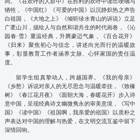
间。《在欢呼的人群中》在胜利的欢呼中读出哽咽与
牺牲，《中国红》《可爱的中国》以沉静炽热之声告
白祖国，《大地之上》《倾听绿水青山的诉说》立足
广袤山川，描绘人与自然和谐共生的时代画卷，《沁
园春·雪》重温经典，升腾豪迈气象，《百合花开》
《归来》聚焦初心与信念，讲述向光而行的温暖故
事，彰显教育工作者涵养文脉、心怀家国的责任温
度。
留学生组真挚动人，跨越国界。《我的母亲》
《乡愁》诉说对亲人的无尽思念与温暖牵挂，《致橡
树》《春江花月夜》《面朝大海，春暖花开》步入诗
意中国，呈现经典诗文幽微隽永的审美意境，《写中
国》《读中国》《祖国啊，我亲爱的祖国》以质朴之
声表达对中国的理解与热爱，在文明交流互鉴中留下
深情回响。