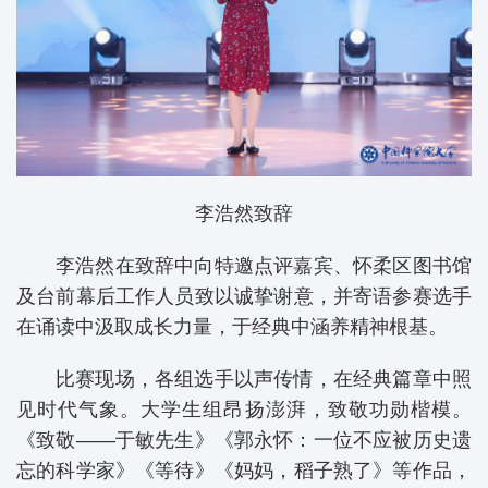
李浩然致辞
李浩然在致辞中向特邀点评嘉宾、怀柔区图书馆
及台前幕后工作人员致以诚挚谢意，并寄语参赛选手
在诵读中汲取成长力量，于经典中涵养精神根基。
比赛现场，各组选手以声传情，在经典篇章中照
见时代气象。大学生组昂扬澎湃，致敬功勋楷模。
《致敬——于敏先生》《郭永怀：一位不应被历史遗
忘的科学家》《等待》《妈妈，稻子熟了》等作品，