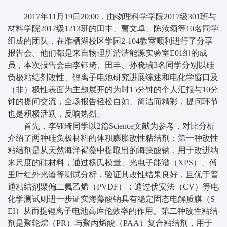
2017年11月19日20:00，由物理科学学院2017级301班与
材料学院2017级1213班的田丰、曹文卓、陈汝颂等10名同学
组成的团队，在雁栖湖校区学园2-104教室顺利进行了分享
报告会。他们都是来自物理所清洁能源实验室E01组的成
员，本次报告会由李钰琦、田丰、孙晓瑞3名同学分别以硅
负极粘结剂改性、锂离子电池研究进展综述和电化学窗口及
（非）极性表面为主题展开的为时15分钟的个人汇报与10分
钟的提问交流，全场报告轻松自如、简洁而精彩，提问环节
也是积极活跃，反响热烈。
首先，李钰琦同学以2篇Science文献为参考，对比分析
介绍了两种硅负极材料的体积膨胀改性粘结剂：第一种改性
粘结剂是从天然海洋褐藻中提取出的海藻酸钠，用于改进纳
米尺度的硅材料，通过杨氏模量、光电子能谱（XPS）、傅
里叶红外光谱等测试分析，验证其改性结果良好，且优于普
通粘结剂聚偏二氟乙烯（PVDF）；通过伏安法（CV）等电
化学测试则进一步证实海藻酸钠具有稳定固态电解质膜（S
EI）从而提锂离子电池高库伦效率的作用。第二种改性粘结
剂是聚轮烷（PR）与聚丙烯酸（PAA）复合粘结剂，用于