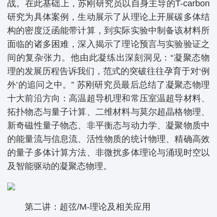
战。在此基础上，苏刚研究员以自身主导的T-carbon
研究为具体案例，生动展示了从理论上开展碳多体结
构的密度泛函能带计算，到实际实验中制备该材料所
面临的诸多困难，深入揭示了理论预言与实验验证之
间的复杂张力。他由此凝练出深刻洞见：“凝聚态物
理的发展历程告诉我们，范式的突破往往孕育于对‘例
外’的追问之中。” 苏刚研究员最后总结了凝聚态物理
十大前沿方向：高温超导机理和常压室温超导材料、
拓扑物态与量子计算、二维材料与莫尔超晶格物理、
新奇磁性量子物态、非平衡态与动力学、凝聚物质中
的能量流与信息流、活性物质的统计物理、精确高效
的量子多体计算方法、非微扰多体理论与涌现时空以
及智能驱动的凝聚态物理。
第二讲：超弦/M-理论及相关应用