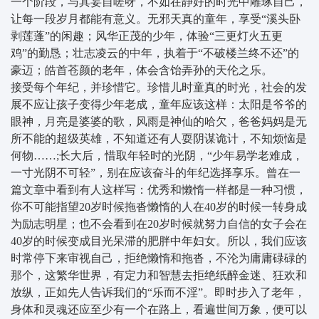
一个阶段，与其妄自嗟呀，不如在静好的时光中雕琢自己，
让每一段岁月都能有意义。无邪天真的童年，享受“溪头卧
剥莲蓬”的闲趣；风华正茂的少年，体验“三更灯火五更
鸡”的勤恳；壮志凌云的中年，执着于“不破楼兰终不还”的
豪迈；皓首苍颜的老年，体会含饴弄孙的天伦之乐。
接受每个年纪，并珍惜它。珍惜儿时童真的时光，社会的发
展不应让孩子变得少年老成，童年应该这样：太阳是爷爷的
眼神，月亮是婆婆的歌，风雨是神仙的哈欠，爸爸妈妈是无
所不能的超级英雄，不知道还有人耍阴谋诡计，不知烦恼是
何物……;长大后，惜取年轻时的光阴，“少年易学老难成，
一寸光阴不可轻”，别在应该奋斗的年纪选择享乐。曾在一
篇文章中看到有人这样写：优秀和懒惰一样都是一种习惯，
你不可能指望20岁时候拖沓懒惰的人在40岁的时候一转身成
为励志明星；也不会看到在20岁时候就努力自信的女子会在
40岁的时候变成目光呆滞的肥胖中年妇女。所以，我们应该
时常停下来审视自己，拒绝懒惰和拖沓，不沦为庸庸碌碌的
那个，这繁华世界，有定力和智慧去拒绝纸醉金迷、狂欢和
放纵，正如先人告诉我们的“乐而不淫”。即时步入了老年，
身体和灵魂还应至少有一个在路上，看遍世间万象，便可以