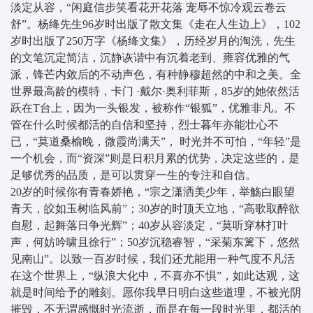
淡定从容，“闲庭信步笑看花开花落 宠辱不惊冷观云卷云
舒”。杨绛先生96岁时出版了散文集《走在人生边上》，102
岁时出版了250万字《杨绛文集》，历经岁月的淘洗，先生
的文笔沉定简洁，沉静诙谐中有沉着老到、雍容优雅的气
派，锋芒内敛后的不动声色，有种静穆超然的中和之美。全
世界最高龄的模特，卡门 ·戴尔·奥利菲斯，85岁的她依然活
跃在T台上，因为一头银发，被称作“银狐”，优雅非凡。不
管在什么时候都活的自信和坚持，烈士暮年亦能壮心不
已，“莫道桑榆晚，微霞尚满天”， 时光并不可怕，“年轻”是
一个机会，而“资深”则是日积月累的优势，决定这些的，是
足够优秀的品质，是可以贯穿一生的专注和自信。
20岁的时候你有青春娇艳，“宗之潇洒美少年，举觞白眼望
青天，皎如玉树临风前”；30岁的时顶天立地，“高歌取醉欲
自慰，起舞落日争光辉”；40岁从容淡定，“莫听穿林打叶
声，何妨吟啸且徐行”；50岁沉稳睿智，“采菊东篱下，悠然
见南山”。以致一百岁时候，我们还尤能用一种气度不凡活
在这个世界上，“纵浪大化中，不喜亦不惧”，如此达观，这
就是时间给予的雕刻。愿你我早日明白这些道理，不被光阴
摧毁，不无谓感慨时光流逝，而是在每一段时光里，都活的