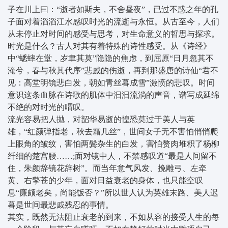
子在川上曰：“逝者如斯夫，不舍昼夜”，已过不惑之年的孔
子面对着滔滔江水感叹时光的流逝与永恒。从古至今，人们
从未停止对时间的感受与思考，对生命意义的哲思与探求。
时光是什么？古人对其有着特殊的诗性感受。从《诗经》
中“蟋蟀在堂，岁聿其莫”隐隐的焦虑，到屈原“日月忽其不
淹兮，春与秋其代序”悲戚的伤逝，再到那盛唐的诗仙“君不
见：高堂明镜悲白发，朝如青丝暮成雪”激愤的悲叹。时间
意识这条血脉在诗歌的肌体中汩汩流淌的声音，谱写成延绵
不绝的对时光的喟叹。
流光容易把人抛，对韶华易逝的惶恐莫过于美人与英
雄，“红颜弹指老，秋去霜几丝”，世间女子无不害怕悄悄爬
上眼角的皱纹，害怕两鬓杂生的白发，害怕赘肉堆积了杨柳
纤细的楚宫腰……;面对镜中人，不禁感叹道“最是人间留不
住，朱颜辞镜花辞树”。而当年意气风发、挽雕弓、左牵
黄、右擎苍的少年，面对日益衰老的身体，也只能空叹
息“廉颇老矣，尚能饭否？”所以世人认为英雄末路、美人迟
暮是世间最悲戚残忍的事情。
其实，既然无法阻止衰老的到来，不如从容的接受人生的每