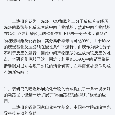
上述研究认为，烯烃、CO和胺的三分子反应首先经历
烯烃的胺羰基化反应生成中间产物酰胺，然后中间产物酰胺
在CeO
路易斯酸位点的催化作用下脱去一分子水，得到产
2
物喹唑啉酮类化合物，其分离收率最高可达99%。由于烯烃
的胺羰基化反应必须在酸性条件下进行，而胺作为碱性分子
不利于反应的进行，因此中间产物酰胺的生成为该反应的难
点。本研究则克服了这一困难：利用Ru/CeO
中的界面路易
2
斯酸碱对成功实现了对胺的活化解离，在界面氧处原位形成
布朗斯特酸（
）。该研究为喹唑啉酮类化合物的合成提供了一条环境友好
的新路径，也进一步扩展了“界面路易斯酸碱对”概念的应
用。
上述研究得到国家自然科学基金、中国科学院战略性先
导科技专项的资助。