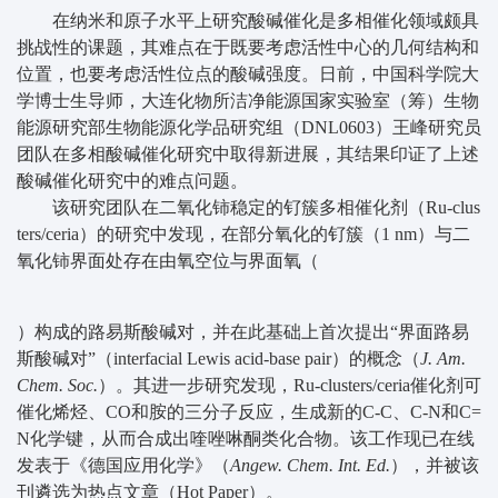
在纳米和原子水平上研究酸碱催化是多相催化领域颇具
挑战性的课题，其难点在于既要考虑活性中心的几何结构和
位置，也要考虑活性位点的酸碱强度。日前，中国科学院大
学博士生导师，大连化物所洁净能源国家实验室（筹）生物
能源研究部生物能源化学品研究组（DNL0603）王峰研究员
团队在多相酸碱催化研究中取得新进展，其结果印证了上述
酸碱催化研究中的难点问题。
该研究团队在二氧化铈稳定的钌簇多相催化剂（Ru-clus
ters/ceria）的研究中发现，在部分氧化的钌簇（1 nm）与二
氧化铈界面处存在由氧空位与界面氧（
）构成的路易斯酸碱对，并在此基础上首次提出“界面路易
斯酸碱对”（interfacial Lewis acid-base pair）的概念（
J. Am.
Chem. Soc.
）。其进一步研究发现，Ru-clusters/ceria催化剂可
催化烯烃、CO和胺的三分子反应，生成新的C-C、C-N和C=
N化学键，从而合成出喹唑啉酮类化合物。该工作现已在线
发表于《德国应用化学》（
Angew. Chem. Int. Ed.
），并被该
刊遴选为热点文章（Hot Paper）。