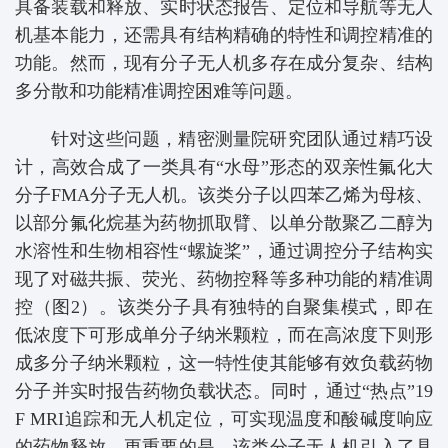
具备装载和释放、实时状态报告、定位和导航等无人
机基本能力，还需具有结构精确的特性和调控精准的
功能。然而，现有分子无人机多存在成分复杂、结构
多分散和功能精准调控困难等问题。
针对这些问题，精密测量院研究团队通过精巧设
计，高效合成了一类具有“水母”形态的双亲性氟化大
分子FMA分子无人机。该类分子以四苯乙烯为母核、
以部分氟化烷基为药物抓取臂、以单分散聚乙二醇为
水溶性和生物相容性“螺旋桨”，通过调控分子结构实
现了对磁共振、荧光、药物控释等多种功能的精准调
控（图2）。该类分子具有独特的自聚集模式，即在
低浓度下可形成单分子纳米颗粒，而在高浓度下则形
成多分子纳米颗粒，这一特性使其能够有效负载药物
分子并实时报告药物负载状态。同时，通过“热点”19
F MRI追踪和无人机定位，可实现温度和酸碱度响应
的药物释放。更重要的是，该类分子无人机引入了具