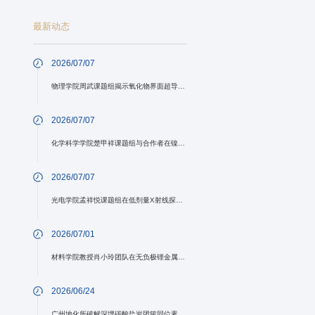
最新动态
2026/07/07
物理学院周武课题组揭示氧化物界面超导配对机制中的局域声子作用
2026/07/07
化学科学学院楚甲祥课题组与合作者在镍氮宾氧化还原化学方面取得进展
2026/07/07
光电学院孟祥悦课题组在低剂量X射线探测与信号解码领域取得新进展
2026/07/01
材料学院教授肖小玲团队在无负极锂金属电池中提出直接/间接预锂化协同调控策略
2026/06/24
广州地化所破解深埋碳酸盐岩团簇同位素异质性难题