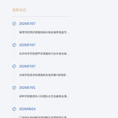
最新动态
2026/07/07
物理学院周武课题组揭示氧化物界面超导配对机制中的局域声子作用
2026/07/07
化学科学学院楚甲祥课题组与合作者在镍氮宾氧化还原化学方面取得进展
2026/07/07
光电学院孟祥悦课题组在低剂量X射线探测与信号解码领域取得新进展
2026/07/01
材料学院教授肖小玲团队在无负极锂金属电池中提出直接/间接预锂化协同调控策略
2026/06/24
广州地化所破解深埋碳酸盐岩团簇同位素异质性难题