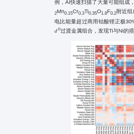
例，AI快速扫描了大量可能组成
Mn
Cr
Ti
O
F
附近组
2
0.15
0.3
0.35
1.8
0.2
电比能量超过商用钴酸锂正极30%
0
d
过
渡
金属组合，发现Ti与Ni