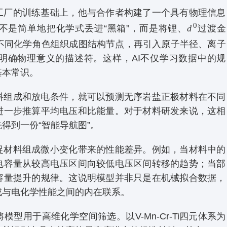
工厂的训练基础上，他与合作者构建了一个具有物理信息
0
不是简单地把化学式丢进“黑箱”，而是
将
锂、
d
过渡金
不同化学角色组织成图结构节点，再引入原子半径、离子
明确物理意义的描述符。这样，AI不仅学习数据中的规
基本常识。
料组成和放电条件，就可以预测无序岩盐正极材料在不同
进一步推算平均电压和比能量。对于材料研发来说，这相
得到一份“智能导航图”。
捉材料组成微小变化带来的性能差异。例如，当材料中的
电容量从较高电压区间向较低电压区间转移的趋势；当部
容量提升的规律。这说明模型并非只是在机械拟合数据，
成与电化学性能之间的内在联系。
型用于高维化学空间筛选。以V-Mn-Cr-Ti四元体系为