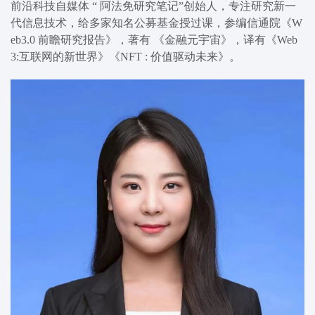
前沿科技自媒体 “ 阿法免研究笔记”创始人，
专注研究新一
代信息技术，给多家知名公
募基金
授
过课，参
编信通院
《
W
eb3.0 前瞻研究报告》，著有 《金融元宇宙》，译有《Web
3:互联网的新世界》《NFT : 价值驱动未来》。