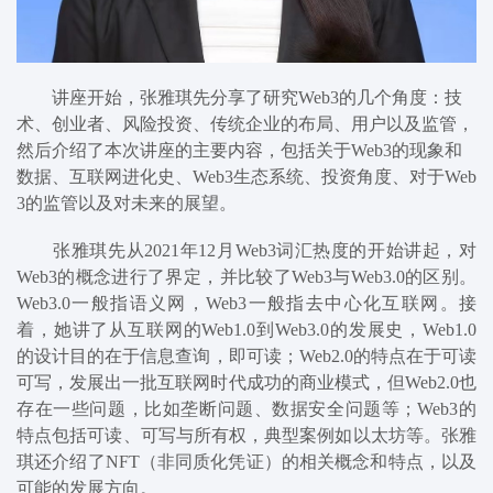
讲座开始，张雅琪先分享了研究Web3的几个角度：技
术、创业者、风险投资、传统企业的布局、用户以及监管，
然后介绍
了
本次讲座
的
主要内容
，
包括关于Web3的现象和
数据
、
互联网进化史
、
Web3生态系统
、
投资角度
、
对于Web
3的监管以及对未来的展望。
张雅琪先
从2021年12月Web3词汇热度的开始讲起，对
Web3的概念进行了界定
，并比较了Web3与Web3.0的区别。
Web3.0一般指语义网，Web3一般指去中心化互联网。接
着
，她
讲
了
从互联网的
W
eb1.0到Web3.0的发展史，
W
eb1.0
的设计目的在于信息查询，即可读
；
W
eb2.0的特点在于可读
可写，发展出一批互联网时代成功的商业模式
，
但
W
eb2.0也
存在一些问题，比如垄断问题、数据安全问题等
；
Web3
的
特点
包括
可读、可写与所有权，
典型案例如
以太坊
等
。张雅
琪
还
介绍了N
FT
（非同质化凭证）的相关概念和特点，以及
可能的发展方向。