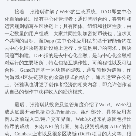
接着
，
张雅琪讲解
了
Web3的生态系统
。D
AO
即去中心
化自治组织。没有中心化管理者；通过智能合约，将管理和
运营规则编写在区块链上；具有团体、组织和社区性质，由
一定数量的用户组成；大家共同控制加密货币钱包，追求某
个共同的目标。而
Dapp
(
去
中心化应用程序)
基于智能合约在
去中心化区块链基础设施上运行，为满足用户的需求，解决
问题而构建。
DeFi
指的是去中心化金融，是
与中心化金融相
对运行的主要场所
，特点包括互操作性、可编程性以及可组
合性。
GameFi
是
基于区块链的游戏，通常简称为链游
，作
为游戏
+区块链驱动的金融模式的结合
，通常运营在公链
上。
张雅琪也
讲述
了
创作者经济的相关内容，即允许创作者
从自己的创作中获得收入的经济模式。
最后
，
张雅琪从投资及监管角度介绍
了
Web3。
Web3组
成
从底层开始包括协议
/Primitives
、组件部分、具体应用案
例以及前端入口
/用户交互界面
。
Web3火
起来的原因包括比
特币
的成功
、知名
NFT的出圈
、知名投资机构如
A16Z的推
动
、
Coinbase上市
以及很多区块链
(DeFi) 项目的大火
等。很