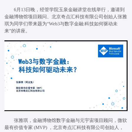
6
月
13
日晚
，经管学院玉
泉金融
讲堂在线
举行
，邀请到
金融博物馆项目顾问、北京奇点汇科技有限公司创始人张雅
琪
为
同学
们
带来题为“
Web3与数字金融:科技如何驱动未
来
”的讲座。
张雅琪，金融博物馆数字金融与元宇宙项目顾问，微软
最有价值专家
(MVP) ，北京奇点汇科技有限公司创始人，