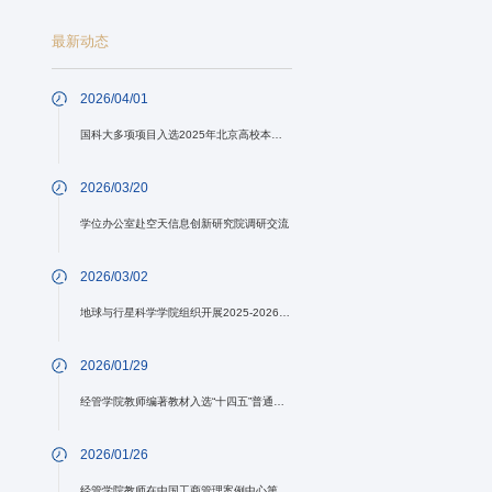
最新动态
2026/04/01
国科大多项项目入选2025年北京高校本科教学建设项目
2026/03/20
学位办公室赴空天信息创新研究院调研交流
2026/03/02
地球与行星科学学院组织开展2025-2026学年春季学期新开课、开新课授课教师试讲会
2026/01/29
经管学院教师编著教材入选“十四五”普通高等教育本科国家级规划教材名单
2026/01/26
经管学院教师在中国工商管理案例中心第八届“卓越开发者”案例大奖赛中获得佳绩