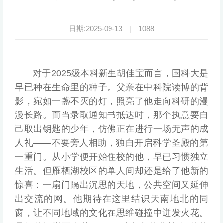
日期:2025-09-13
|
1088
对于2025级本科新生胡佳宝而言，国科大是
早已种在生命里的种子。父亲在中科院读博的背
影，宛如一盏不灭的灯，照亮了他走向科研的漫
漫长路。而当录取通知书抵达时，那个执意要自
己取出钥匙的少年，仿佛正在进行一场无声的成
人礼——不要旁人相助，独自开启科学圣殿的第
一重门。从小学便开始住校的他，早已习惯独立
生活。但雁栖湖校区的单人间却还是给了他新的
惊喜：一扇门隔出沉思的天地，公共空间又延伸
出交流的网。他期待在这里结识天南地北的同
窗，让不同地域的文化在思维碰撞中迸发火花。